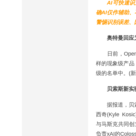
AI可快速
确AI仅作辅助
警惕识别误差、
奥特曼回应
日前，OpenA
样的现象级产品
级的名单中。(新
贝索斯新实验
据报道，贝索斯
西奇(Kyle 
与马斯克共同创立
负责xAI的Co