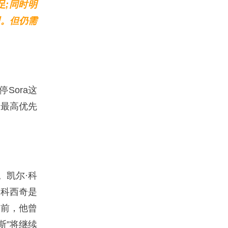
足;同时明
理。但仍需
Sora这
司最高优先
。凯尔·科
。科西奇是
之前，他曾
斯”将继续