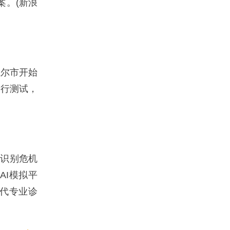
案。(新浪
维尔市开始
进行测试，
，识别危机
AI模拟平
替代专业诊