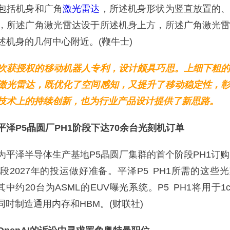
包括机身和广角
激光雷达
，所述机身形状为竖直放置的
，所述广角激光雷达设于所述机身上方，所述广角激光
述机身的几何中心附近。(鞭牛士)
次获授权的移动机器人专利，设计颇具巧思。上细下粗
激光雷达，既优化了空间感知，又提升了移动稳定性，
技术上的持续创新，也为行业产品设计提供了新思路。
平泽P5晶圆厂PH1阶段下达70余台光刻机订单
泽半导体生产基地P5晶圆厂集群的首个阶段PH1订购
段2027年的投运做好准备。平泽P5 PH1所需的这些
其中约20台为ASML的EUV曝光系统。P5 PH1将用于1c
同时制造通用内存和HBM。(财联社)