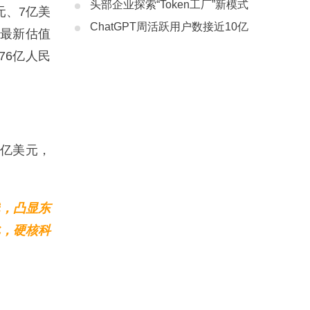
头部企业探索“Token工厂”新模式
元、7亿美
ChatGPT周活跃用户数接近10亿
，最新估值
76亿人民
亿美元，
线，凸显东
化，硬核科