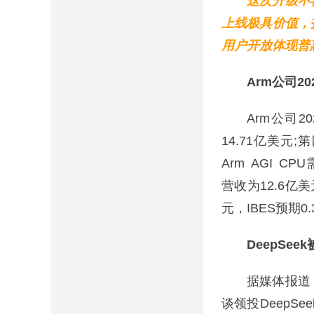
这次升级不
上线极具价值，
用户开放体现普
Arm公司2
Arm公司202
14.71亿美元;
Arm AGI 
营收为12.6亿
元，IBES预期0
DeepSe
据媒体报道，
谈领投DeepS