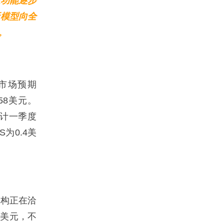
源功能逐步
新模型向全
。
，市场预期
.58美元。
预计一季度
为0.4美
构正在洽
亿美元，不