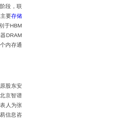
发阶段，联
等主要
存储
别于HBM
器DRAM
两个内存通
原股东安
新增北京智谱
代表人为张
贸易信息咨