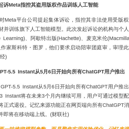
起诉Meta指控其盗用版权作品训练人工智能
eta平台公司提起集体诉讼，指控其非法使用受版权
材并训练旗下人工智能模型。此次发起诉讼的机构与个
 Learning)、阿歇特出版(Hachette)、麦克米伦(Macmil
w)以及作家斯科特・图罗，他们要求启动陪审团庭审，审理
经)
GPT-5.5 Instant从5月6日开始向所有ChatGPT用户推出
PT-5.5 Instant从5月6日开始向所有ChatGPT用户
5.3 Instant将在未来3个月内继续可用，用户可通过模型
将正式退役。记忆来源功能正在网页端向所有ChatGPT
并即将在移动端上线。(财联社)