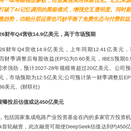
再一味堆砌模型参数，而是聚焦实用体验优化。记忆来
打破了AI记忆调用的黑箱模式，增强交互透明度。同时
惠趋势，功能分层运营也巧妙平衡了免费生态与付费权益
026财年Q4营收14.9亿美元，高于市场预期
6财年Q4营收14.9亿美元，上年同期12.41亿美元
第四财季调整后每股收益(EPS)为0.60美元，IBES预期0
CPU需求强劲，预计2027-28年规模将超过20亿美元。公司
美元，市场预期为12.5亿美元;公司预计第一财季调整后EPS
.36美元。(财联社)
ek被曝投后估值或达450亿美元
包括国家集成电路产业投资基金在内的多家官方投资机
eek首轮融资，此次融资可能使DeepSeek估值达到约450