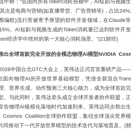
中称：“在国内所有Token消耗份额中，AI短剧与视频
;其次是电商与营销(如直播带货、广告营销等)，占比24%
ng(氛围编程)流行而被寄予厚望的软件开发领域，在Claud
5%。AI短剧与视频生成的Token消耗量已达到软件开
ken经济学中绝对的第一大核心消耗场景。”(21财经)
出全球首款完全开放的全模态物理AI模型NVIDIA Cosm
26中国台北GTC大会上，英伟达正式官宣重磅产品——N
这款面向物理AI的开放世界基础模型，凭借全新混合Transf
理、世界生成、动作预测三大核心能力，成为全球首款
模型。与此同时，英伟达牵头成立全球开发者协作联盟，
，宣告物理AI规模化落地时代加速到来。英伟达同步祭出
A Cosmos Coalition全球协作联盟，集结全球顶尖世
，共同推动下一代开放世界模型的技术迭代与落地普及。(财