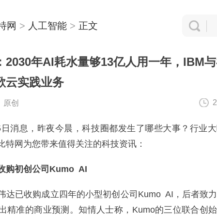
特网
>
人工智能
>
正文
2030年AI耗水量够13亿人用一年，IBM
歌云实践业务
2
：原创
5日消息，昨夜今晨，科技圈都发生了哪些大事？行业
比特网为您带来值得关注的科技资讯：
购初创公司Kumo AI
已收购成立四年的小型初创公司Kumo AI，后者致
出精准的商业预测。知情人士称，Kumo的三位联合创始人