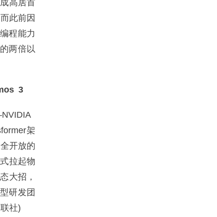
生成高居首
;而此前因
e等编程能力
发的两倍以
os 3
VIDIA
ormer架
完全开放的
正式拉起物
生态大招，
界模型研发团
联社)