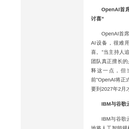
OpenA
讨喜”
OpenAI首席财
AI设备，很难
喜。”当主持人追
团队真正擅长的
释这一点，但
前”OpenAI
要到2027年2
IBM与谷
IBM与谷歌云
地将人工智能规