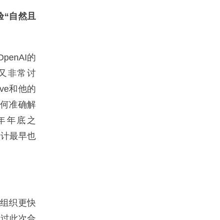
验“自然且
penAI的
又非常讨
ve和他的
如何准确解
年年底之
预计最早也
组织更快
通过此次合