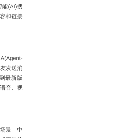
(AI)搜
内容和链接
gent-
好友发送消
新到最新版
信语音、视
耗场景。中