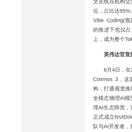
文在线在机构交流
位，占比达55%
Vibe Codi
的推进下也仅占1
上，成为整个To
英伟达官宣推
6月4日，在20
Cosmos 3，
构，打通视觉推
全模态物理AI
理AI生态阵营
正式成立NVIDI
队与AI开发者