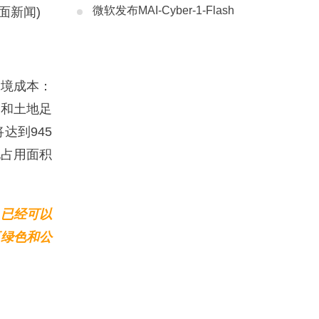
微软发布MAI-Cyber-1-Flash
界面新闻)
境成本：
迹和土地足
达到945
地占用面积
、已经可以
更绿色和公