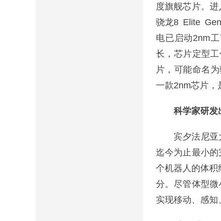
度旗舰芯片。进入
骁龙8 Elit
电已启动2nm
长，芯片定型工
片，可能命名为骁龙
一款2nm芯片，
科学家研发
宾夕法尼亚大
迄今为止最小的
个机器人的体积约
分。尽管体型微
实现移动、感知