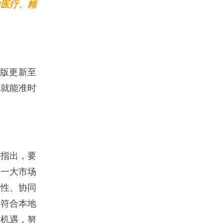
的医疗、精
脑版更新至
点就能准时
议指出，要
统一大市场
体性、协同
索符合本地
展机遇，努