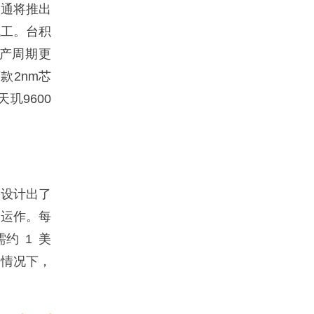
高通将推出
代工。台积
生产周期更
款2nm芯
天玑9600
设计出了
面运作。每
约 1 美
的情况下，