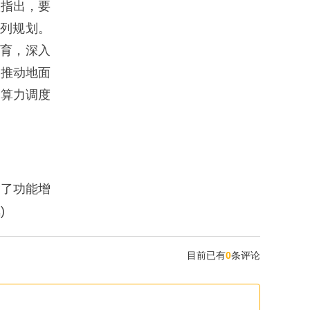
议指出，要
系列规划。
培育，深入
，推动地面
、算力调度
含了功能增
)
目前已有
0
条评论