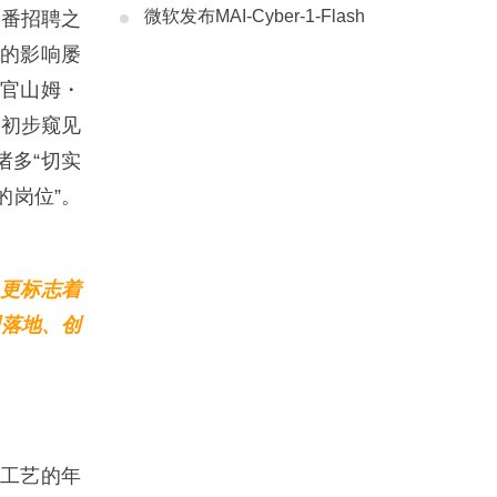
微软发布MAI-Cyber-1-Flash
此番招聘之
生的影响屡
行官山姆・
已初步窥见
诸多“切实
的岗位”。
，更标志着
理落地、创
工艺的年