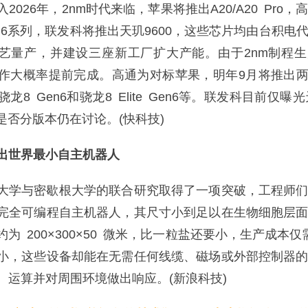
2026年，2nm时代来临，苹果将推出A20/A20 Pro，
e Gen6系列，联发科将推出天玑9600，这些芯片均由台积电
工艺量产，并建设三座新工厂扩大产能。由于2nm制程
作大概率提前完成。高通为对标苹果，明年9月将推出两
8 Gen6和骁龙8 Elite Gen6等。联发科目前仅曝光
是否分版本仍在讨论。(快科技)
出世界最小自主机器人
学与密歇根大学的联合研究取得了一项突破，工程师们
完全可编程自主机器人，其尺寸小到足以在生物细胞层
为 200×300×50 微米，比一粒盐还要小，生产成本仅需
小，这些设备却能在无需任何线缆、磁场或外部控制器
、运算并对周围环境做出响应。(新浪科技)