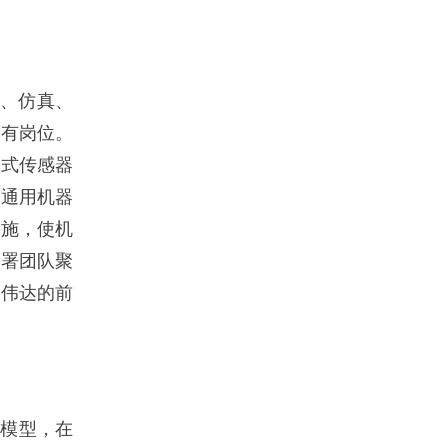
、仿真、
设有岗位。
戴式传感器
代通用机器
设施，使机
部署团队聚
英伟达的前
I模型，在