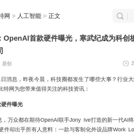
特网
>
人工智能
>
正文
OpenAI首款硬件曝光，寒武纪成为科创
司
2
：原创
1日消息，昨夜今晨，科技圈都发生了哪些大事？行业
比特网为您带来值得关注的科技资讯：
首款硬件曝光
万众都在期待OpenAI联手Jony Ive打造的新一代AI
件却出乎所有人意料：一款与客制化外设品牌Work Lou