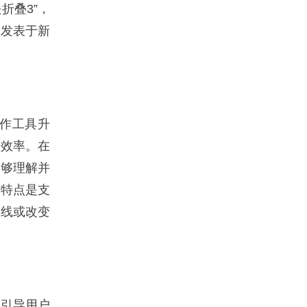
折叠3”，
究发表于新
创作工具升
升效率。在
能够理解并
的特点是支
光线或改变
引导用户