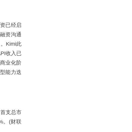
融资已经启
轮融资沟通
Kimi此
PI收入已
早期商业化阶
模型能力迭
板首支总市
%。(财联