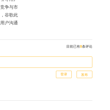
。竞争与市
统，谷歌此
与用户沟通
目前已有
0
条评论
发布