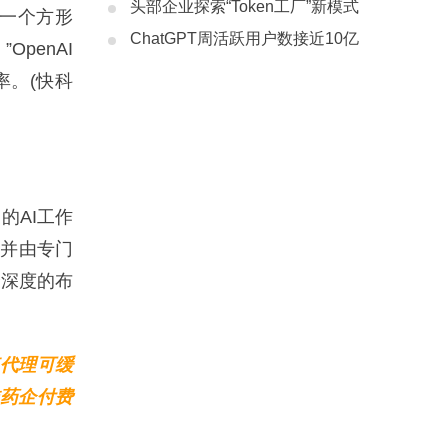
头部企业探索“Token工厂”新模式
了一个方形
ChatGPT周活跃用户数接近10亿
penAI
效率。(快科
家的AI工作
，并由专门
最深度的布
查代理可缓
准药企付费