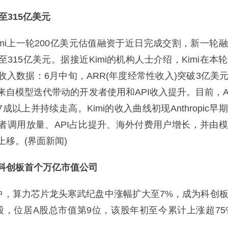
升至315亿美元
i上一轮200亿美元估值融资于近日完成交割，新一轮
315亿美元。据接近Kimi的机构人士介绍，Kimi在本
入数据：6月中旬，ARR(年度经常性收入)突破3亿美元。
来自模型迭代带动的开发者使用和API收入提升。目前，A
7成以上并持续走高。Kimi的收入曲线初现Anthropic
者调用放量、API占比提升、海外付费用户增长，并由
移。(界面新闻)
科创板首个万亿市值公司
，算力芯片龙头寒武纪盘中涨幅扩大至7%，成为科创
股，位居A股总市值第9位，该股年初至今累计上涨超75